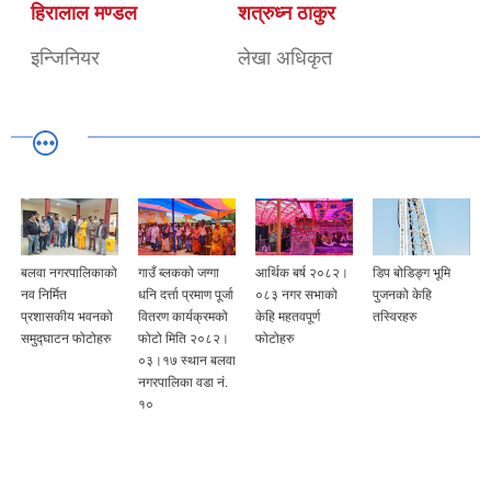
हिरालाल मण्डल
शत्रुध्न ठाकुर
इन्जिनियर
लेखा अधिकृत
बलवा नगरपालिकाको
गाउँ ब्लकको जग्गा
आर्थिक बर्ष २०८२।
डिप बोडिङ्ग भूमि
नव निर्मित
धनि दर्त्ता प्रमाण पूर्जा
०८३ नगर सभाको
पुजनको केहि
प्रशासकीय भवनको
वितरण कार्यक्रमको
केहि महतवपूर्ण
तस्विरहरु
समुद्घाटन फोटोहरु
फोटो मिति २०८२।
फोटोहरु
०३।१७ स्थान बलवा
नगरपालिका वडा नं.
१०