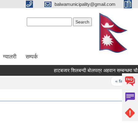
balwamunicipality@gmail.com
Search form
Search
ग्यालरी
सम्पर्क
हाटबजार शिलबन्दी बोलपत्र अहवान सम्बन्धमा चौथो 
Pages
« first
‹ 