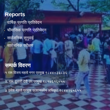
Reports
वार्षिक प्रगति प्रतिवेदन
चौमासिक प्रगति प्रतिवेदन
सार्वजनिक सुनुवाई
सार्वजनिक परीक्षण
सम्पर्क विवरण
१ राम विजय महतो नगर प्रमुख ९८४४०३६८३६
२. राम दुलारी देवी उप प्रमुख ९८१७६१६०५५
३ उमेश महतो प्रमुख प्रशासकीय अधिकृत ९८४४२६५६५५