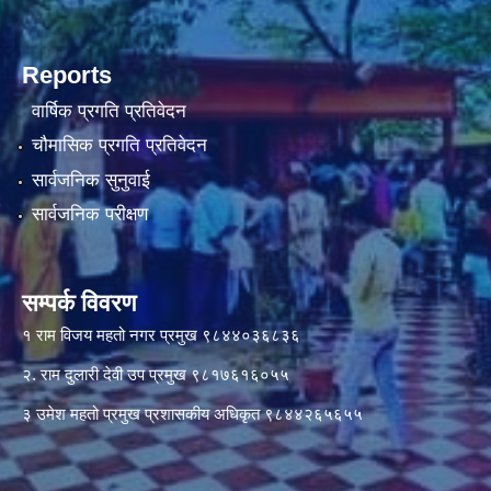
Reports
वार्षिक प्रगति प्रतिवेदन
चौमासिक प्रगति प्रतिवेदन
सार्वजनिक सुनुवाई
सार्वजनिक परीक्षण
सम्पर्क विवरण
१ राम विजय महतो नगर प्रमुख ९८४४०३६८३६
२. राम दुलारी देवी उप प्रमुख ९८१७६१६०५५
३ उमेश महतो प्रमुख प्रशासकीय अधिकृत ९८४४२६५६५५