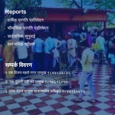
Reports
वार्षिक प्रगति प्रतिवेदन
चौमासिक प्रगति प्रतिवेदन
सार्वजनिक सुनुवाई
सार्वजनिक परीक्षण
सम्पर्क विवरण
१ राम विजय महतो नगर प्रमुख ९८४४०३६८३६
२. राम दुलारी देवी उप प्रमुख ९८१७६१६०५५
३ उमेश महतो प्रमुख प्रशासकीय अधिकृत ९८४४२६५६५५