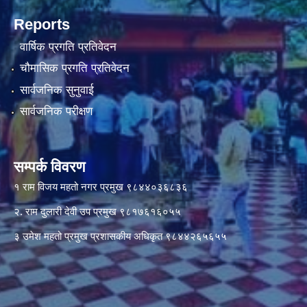
Reports
वार्षिक प्रगति प्रतिवेदन
चौमासिक प्रगति प्रतिवेदन
सार्वजनिक सुनुवाई
सार्वजनिक परीक्षण
सम्पर्क विवरण
१ राम विजय महतो नगर प्रमुख ९८४४०३६८३६
२. राम दुलारी देवी उप प्रमुख ९८१७६१६०५५
३ उमेश महतो प्रमुख प्रशासकीय अधिकृत ९८४४२६५६५५