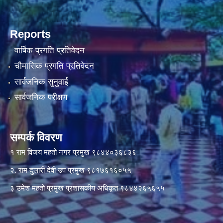
Reports
वार्षिक प्रगति प्रतिवेदन
चौमासिक प्रगति प्रतिवेदन
सार्वजनिक सुनुवाई
सार्वजनिक परीक्षण
सम्पर्क विवरण
१ राम विजय महतो नगर प्रमुख ९८४४०३६८३६
२. राम दुलारी देवी उप प्रमुख ९८१७६१६०५५
३ उमेश महतो प्रमुख प्रशासकीय अधिकृत ९८४४२६५६५५