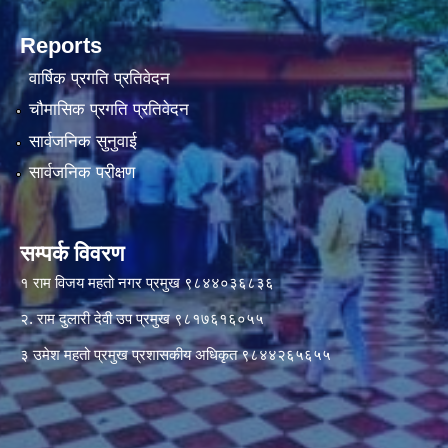
Reports
वार्षिक प्रगति प्रतिवेदन
चौमासिक प्रगति प्रतिवेदन
सार्वजनिक सुनुवाई
सार्वजनिक परीक्षण
सम्पर्क विवरण
१ राम विजय महतो नगर प्रमुख ९८४४०३६८३६
२. राम दुलारी देवी उप प्रमुख ९८१७६१६०५५
३ उमेश महतो प्रमुख प्रशासकीय अधिकृत ९८४४२६५६५५