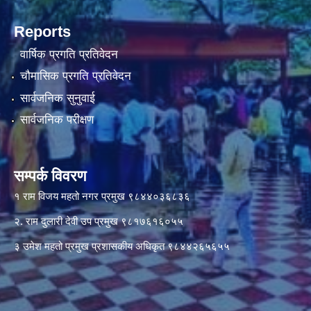
Reports
वार्षिक प्रगति प्रतिवेदन
चौमासिक प्रगति प्रतिवेदन
सार्वजनिक सुनुवाई
सार्वजनिक परीक्षण
सम्पर्क विवरण
१ राम विजय महतो नगर प्रमुख ९८४४०३६८३६
२. राम दुलारी देवी उप प्रमुख ९८१७६१६०५५
३ उमेश महतो प्रमुख प्रशासकीय अधिकृत ९८४४२६५६५५