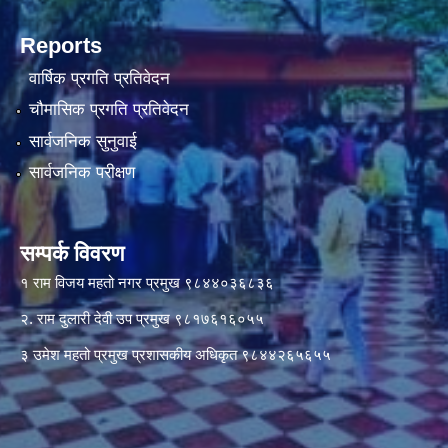
Reports
वार्षिक प्रगति प्रतिवेदन
चौमासिक प्रगति प्रतिवेदन
सार्वजनिक सुनुवाई
सार्वजनिक परीक्षण
सम्पर्क विवरण
१ राम विजय महतो नगर प्रमुख ९८४४०३६८३६
२. राम दुलारी देवी उप प्रमुख ९८१७६१६०५५
३ उमेश महतो प्रमुख प्रशासकीय अधिकृत ९८४४२६५६५५