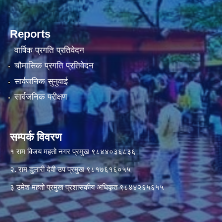
Reports
वार्षिक प्रगति प्रतिवेदन
चौमासिक प्रगति प्रतिवेदन
सार्वजनिक सुनुवाई
सार्वजनिक परीक्षण
सम्पर्क विवरण
१ राम विजय महतो नगर प्रमुख ९८४४०३६८३६
२. राम दुलारी देवी उप प्रमुख ९८१७६१६०५५
३ उमेश महतो प्रमुख प्रशासकीय अधिकृत ९८४४२६५६५५