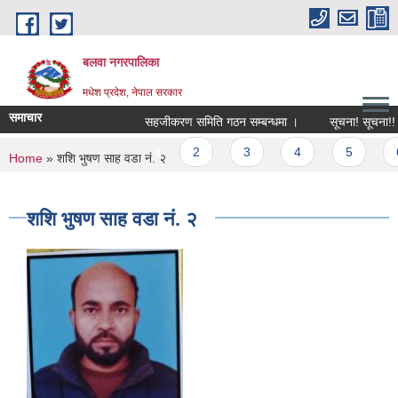
Skip to main content
बलवा नगरपालिका
मधेश प्रदेश, नेपाल सरकार
समाचार
सहजीकरण समिति गठन सम्बन्धमा ।
सूचना! सूचना!! सूच
Pages
1
2
3
4
5
6
You are here
Home
» शशि भुषण साह वडा नं. २
शशि भुषण साह वडा नं. २