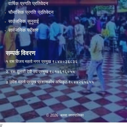
वार्षिक प्रगति प्रतिवेदन
चौमासिक प्रगति प्रतिवेदन
सार्वजनिक सुनुवाई
सार्वजनिक परीक्षण
सम्पर्क विवरण
१ राम विजय महतो नगर प्रमुख ९८४४०३६८३६
२. राम दुलारी देवी उप प्रमुख ९८१७६१६०५५
३ उमेश महतो प्रमुख प्रशासकीय अधिकृत ९८४४२६५६५५
© 2026 बलवा नगरपालिका
//