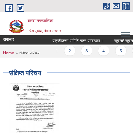
Skip to main content
बलवा नगरपालिका
मधेश प्रदेश, नेपाल सरकार
समाचार
सहजीकरण समिति गठन सम्बन्धमा ।
सूचना! सूचना!! स
Pages
1
2
3
4
5
6
You are here
Home
» संक्षिप्त परिचय
संक्षिप्त परिचय