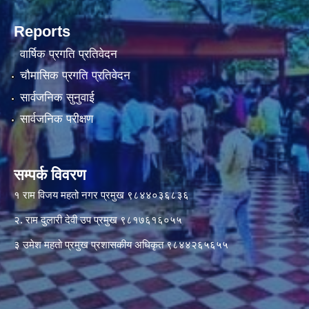
Reports
वार्षिक प्रगति प्रतिवेदन
चौमासिक प्रगति प्रतिवेदन
सार्वजनिक सुनुवाई
सार्वजनिक परीक्षण
सम्पर्क विवरण
१ राम विजय महतो नगर प्रमुख ९८४४०३६८३६
२. राम दुलारी देवी उप प्रमुख ९८१७६१६०५५
३ उमेश महतो प्रमुख प्रशासकीय अधिकृत ९८४४२६५६५५