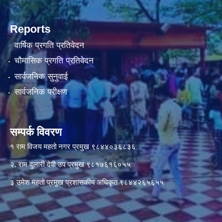
Reports
वार्षिक प्रगति प्रतिवेदन
चौमासिक प्रगति प्रतिवेदन
सार्वजनिक सुनुवाई
सार्वजनिक परीक्षण
सम्पर्क विवरण
१ राम विजय महतो नगर प्रमुख ९८४४०३६८३६
२. राम दुलारी देवी उप प्रमुख ९८१७६१६०५५
३ उमेश महतो प्रमुख प्रशासकीय अधिकृत ९८४४२६५६५५