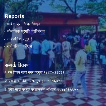
Reports
वार्षिक प्रगति प्रतिवेदन
चौमासिक प्रगति प्रतिवेदन
सार्वजनिक सुनुवाई
सार्वजनिक परीक्षण
सम्पर्क विवरण
१ राम विजय महतो नगर प्रमुख ९८४४०३६८३६
२. राम दुलारी देवी उप प्रमुख ९८१७६१६०५५
३ उमेश महतो प्रमुख प्रशासकीय अधिकृत ९८४४२६५६५५