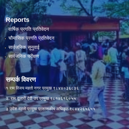
Reports
वार्षिक प्रगति प्रतिवेदन
चौमासिक प्रगति प्रतिवेदन
सार्वजनिक सुनुवाई
सार्वजनिक परीक्षण
सम्पर्क विवरण
१ राम विजय महतो नगर प्रमुख ९८४४०३६८३६
२. राम दुलारी देवी उप प्रमुख ९८१७६१६०५५
३ उमेश महतो प्रमुख प्रशासकीय अधिकृत ९८४४२६५६५५