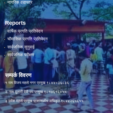
नागरिक वडापत्र
Reports
वार्षिक प्रगति प्रतिवेदन
चौमासिक प्रगति प्रतिवेदन
सार्वजनिक सुनुवाई
सार्वजनिक परीक्षण
सम्पर्क विवरण
१ राम विजय महतो नगर प्रमुख ९८४४०३६८३६
२. राम दुलारी देवी उप प्रमुख ९८१७६१६०५५
३ उमेश महतो प्रमुख प्रशासकीय अधिकृत ९८४४२६५६५५