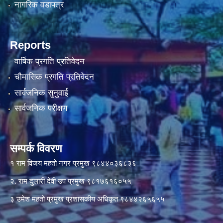
नागरिक वडापत्र
Reports
वार्षिक प्रगति प्रतिवेदन
चौमासिक प्रगति प्रतिवेदन
सार्वजनिक सुनुवाई
सार्वजनिक परीक्षण
सम्पर्क विवरण
१ राम विजय महतो नगर प्रमुख ९८४४०३६८३६
२. राम दुलारी देवी उप प्रमुख ९८१७६१६०५५
३ उमेश महतो प्रमुख प्रशासकीय अधिकृत ९८४४२६५६५५