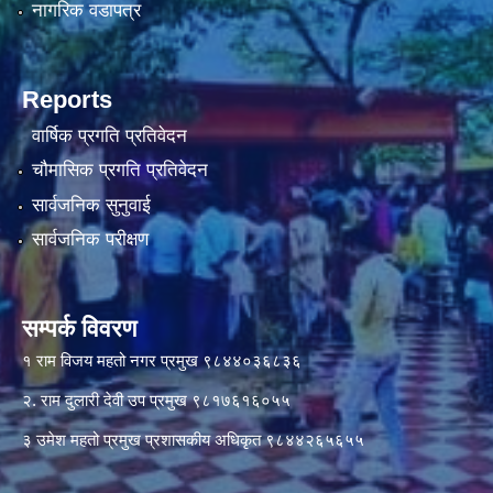
नागरिक वडापत्र
Reports
वार्षिक प्रगति प्रतिवेदन
चौमासिक प्रगति प्रतिवेदन
सार्वजनिक सुनुवाई
सार्वजनिक परीक्षण
सम्पर्क विवरण
१ राम विजय महतो नगर प्रमुख ९८४४०३६८३६
२. राम दुलारी देवी उप प्रमुख ९८१७६१६०५५
३ उमेश महतो प्रमुख प्रशासकीय अधिकृत ९८४४२६५६५५