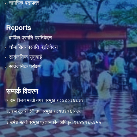
नागरिक वडापत्र
Reports
वार्षिक प्रगति प्रतिवेदन
चौमासिक प्रगति प्रतिवेदन
सार्वजनिक सुनुवाई
सार्वजनिक परीक्षण
सम्पर्क विवरण
१ राम विजय महतो नगर प्रमुख ९८४४०३६८३६
२. राम दुलारी देवी उप प्रमुख ९८१७६१६०५५
३ उमेश महतो प्रमुख प्रशासकीय अधिकृत ९८४४२६५६५५