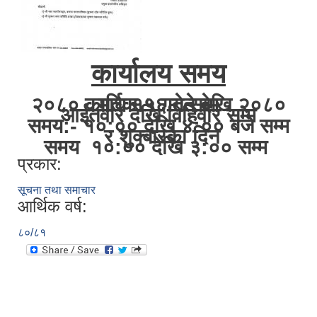
कार्यालय समय
२०८० कार्तिक १६ गते देखि २०८० माघ १५ गते सम्म
आईतवार देखि विहिवार सम्म
समय:- १०:०० देखि ४:०० बजे सम्म
र शुक्बारका दिन
समय १०:०० देखि ३:०० सम्म
प्रकार:
सूचना तथा समाचार
आर्थिक वर्ष:
८०/८१