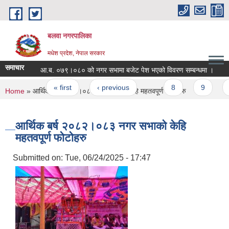
Skip to main content
बलवा नगरपालिका
मधेश प्रदेश, नेपाल सरकार
समाचार
आ.ब. ०७९।०८० को नगर सभामा बजेट पेश भएको विवरण सम्बन्धमा ।
सूचना! स
Pages
« first
‹ previous
…
8
9
10
You are here
Home
» आर्थिक बर्ष २०८२।०८३ नगर सभाको केहि महतवपूर्ण फोटोहरु
आर्थिक बर्ष २०८२।०८३ नगर सभाको केहि
महतवपूर्ण फोटोहरु
Submitted on:
Tue, 06/24/2025 - 17:47