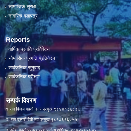
सामाजिक सुरक्षा
नागरिक वडापत्र
Reports
वार्षिक प्रगति प्रतिवेदन
चौमासिक प्रगति प्रतिवेदन
सार्वजनिक सुनुवाई
सार्वजनिक परीक्षण
सम्पर्क विवरण
१ राम विजय महतो नगर प्रमुख ९८४४०३६८३६
२. राम दुलारी देवी उप प्रमुख ९८१७६१६०५५
३ उमेश महतो प्रमुख प्रशासकीय अधिकृत ९८४४२६५६५५