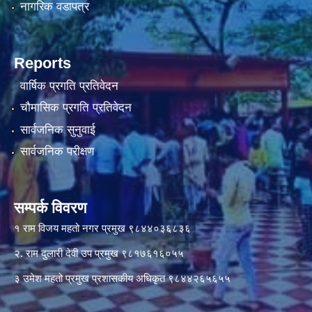
नागरिक वडापत्र
Reports
वार्षिक प्रगति प्रतिवेदन
चौमासिक प्रगति प्रतिवेदन
सार्वजनिक सुनुवाई
सार्वजनिक परीक्षण
सम्पर्क विवरण
१ राम विजय महतो नगर प्रमुख ९८४४०३६८३६
२. राम दुलारी देवी उप प्रमुख ९८१७६१६०५५
३ उमेश महतो प्रमुख प्रशासकीय अधिकृत ९८४४२६५६५५