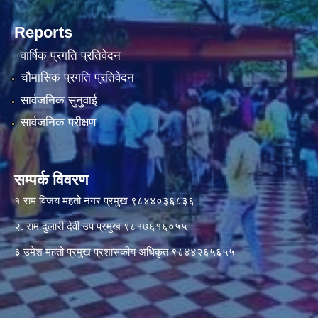
Reports
वार्षिक प्रगति प्रतिवेदन
चौमासिक प्रगति प्रतिवेदन
सार्वजनिक सुनुवाई
सार्वजनिक परीक्षण
सम्पर्क विवरण
१ राम विजय महतो नगर प्रमुख ९८४४०३६८३६
२. राम दुलारी देवी उप प्रमुख ९८१७६१६०५५
३ उमेश महतो प्रमुख प्रशासकीय अधिकृत ९८४४२६५६५५