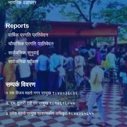
नागरिक वडापत्र
Reports
वार्षिक प्रगति प्रतिवेदन
चौमासिक प्रगति प्रतिवेदन
सार्वजनिक सुनुवाई
सार्वजनिक परीक्षण
सम्पर्क विवरण
१ राम विजय महतो नगर प्रमुख ९८४४०३६८३६
२. राम दुलारी देवी उप प्रमुख ९८१७६१६०५५
३ उमेश महतो प्रमुख प्रशासकीय अधिकृत ९८४४२६५६५५