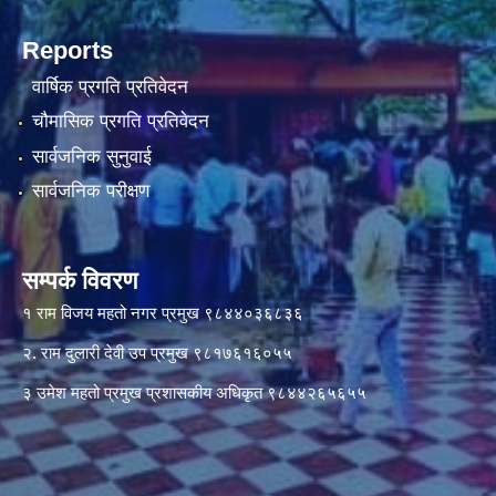
Reports
वार्षिक प्रगति प्रतिवेदन
चौमासिक प्रगति प्रतिवेदन
सार्वजनिक सुनुवाई
सार्वजनिक परीक्षण
सम्पर्क विवरण
१ राम विजय महतो नगर प्रमुख ९८४४०३६८३६
२. राम दुलारी देवी उप प्रमुख ९८१७६१६०५५
३ उमेश महतो प्रमुख प्रशासकीय अधिकृत ९८४४२६५६५५