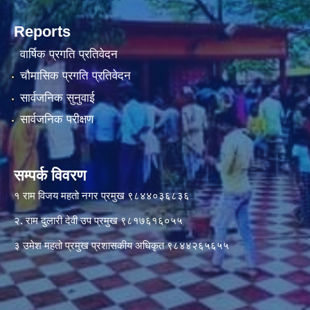
Reports
वार्षिक प्रगति प्रतिवेदन
चौमासिक प्रगति प्रतिवेदन
सार्वजनिक सुनुवाई
सार्वजनिक परीक्षण
सम्पर्क विवरण
१ राम विजय महतो नगर प्रमुख ९८४४०३६८३६
२. राम दुलारी देवी उप प्रमुख ९८१७६१६०५५
३ उमेश महतो प्रमुख प्रशासकीय अधिकृत ९८४४२६५६५५