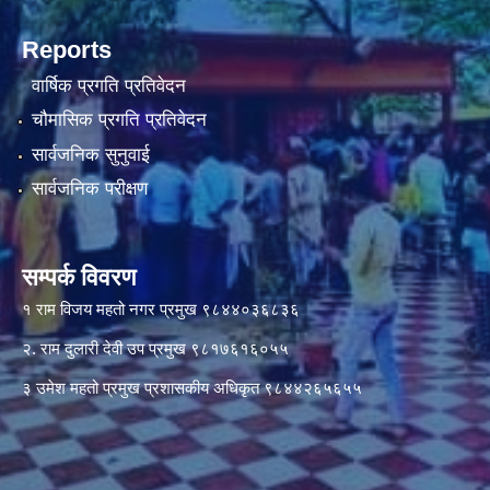
Reports
वार्षिक प्रगति प्रतिवेदन
चौमासिक प्रगति प्रतिवेदन
सार्वजनिक सुनुवाई
सार्वजनिक परीक्षण
सम्पर्क विवरण
१ राम विजय महतो नगर प्रमुख ९८४४०३६८३६
२. राम दुलारी देवी उप प्रमुख ९८१७६१६०५५
३ उमेश महतो प्रमुख प्रशासकीय अधिकृत ९८४४२६५६५५