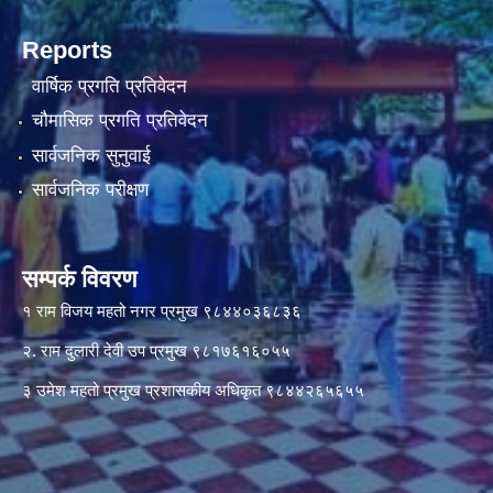
Reports
वार्षिक प्रगति प्रतिवेदन
चौमासिक प्रगति प्रतिवेदन
सार्वजनिक सुनुवाई
सार्वजनिक परीक्षण
सम्पर्क विवरण
१ राम विजय महतो नगर प्रमुख ९८४४०३६८३६
२. राम दुलारी देवी उप प्रमुख ९८१७६१६०५५
३ उमेश महतो प्रमुख प्रशासकीय अधिकृत ९८४४२६५६५५