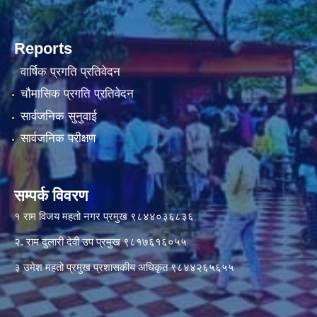
Reports
वार्षिक प्रगति प्रतिवेदन
चौमासिक प्रगति प्रतिवेदन
सार्वजनिक सुनुवाई
सार्वजनिक परीक्षण
सम्पर्क विवरण
१ राम विजय महतो नगर प्रमुख ९८४४०३६८३६
२. राम दुलारी देवी उप प्रमुख ९८१७६१६०५५
३ उमेश महतो प्रमुख प्रशासकीय अधिकृत ९८४४२६५६५५