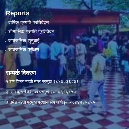
Reports
वार्षिक प्रगति प्रतिवेदन
चौमासिक प्रगति प्रतिवेदन
सार्वजनिक सुनुवाई
सार्वजनिक परीक्षण
सम्पर्क विवरण
१ राम विजय महतो नगर प्रमुख ९८४४०३६८३६
२. राम दुलारी देवी उप प्रमुख ९८१७६१६०५५
३ उमेश महतो प्रमुख प्रशासकीय अधिकृत ९८४४२६५६५५