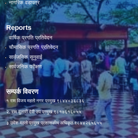
नागरिक वडापत्र
Reports
वार्षिक प्रगति प्रतिवेदन
चौमासिक प्रगति प्रतिवेदन
सार्वजनिक सुनुवाई
सार्वजनिक परीक्षण
सम्पर्क विवरण
१ राम विजय महतो नगर प्रमुख ९८४४०३६८३६
२. राम दुलारी देवी उप प्रमुख ९८१७६१६०५५
३ उमेश महतो प्रमुख प्रशासकीय अधिकृत ९८४४२६५६५५