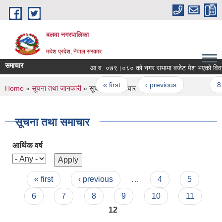
Skip to main content
बलवा नगरपालिका
मधेश प्रदेश, नेपाल सरकार
समाचार
आ.ब. ०७९।०८० को नगर सभामा बजेट पेश भएको विवरण स
Pages
« first
‹ previous
…
8
You are here
Home
»
सूचना तथा जानकारी
» सूचना तथा समाचार
सूचना तथा समाचार
आर्थिक वर्ष
Pages
« first
‹ previous
…
4
5
6
7
8
9
10
11
12