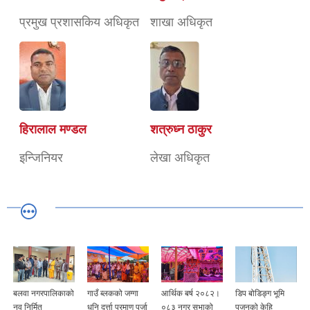
प्रमुख प्रशासकिय अधिकृत
शाखा अधिकृत
हिरालाल मण्डल
शत्रुध्न ठाकुर
इन्जिनियर
लेखा अधिकृत
बलवा नगरपालिकाको
गाउँ ब्लकको जग्गा
आर्थिक बर्ष २०८२।
डिप बोडिङ्ग भूमि
नव निर्मित
धनि दर्त्ता प्रमाण पूर्जा
०८३ नगर सभाको
पुजनको केहि