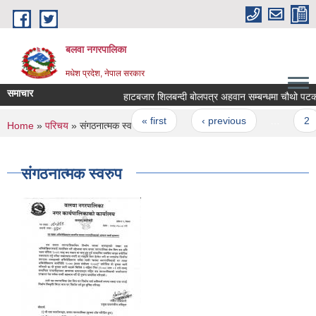
Skip to main content
बलवा नगरपालिका
मधेश प्रदेश, नेपाल सरकार
समाचार
हाटबजार शिलबन्दी बोलपत्र अहवान सम्बन्धमा चौथो पटक सू
Pages
« first
‹ previous
…
2
You are here
Home
»
परिचय
» संगठनात्मक स्वरुप
संगठनात्मक स्वरुप