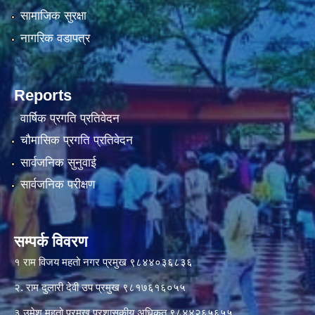
सामाजिक सुरक्षा
नागरिक वडापत्र
Reports
वार्षिक प्रगति प्रतिवेदन
चौमासिक प्रगति प्रतिवेदन
सार्वजनिक सुनुवाई
सार्वजनिक परीक्षण
सम्पर्क विवरण
१ राम विजय महतो नगर प्रमुख ९८४४०३६८३६
२. राम दुलारी देवी उप प्रमुख ९८१७६१६०५५
३ उमेश महतो प्रमुख प्रशासकीय अधिकृत ९८४४२६५६५५