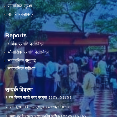
सामाजिक सुरक्षा
नागरिक वडापत्र
Reports
वार्षिक प्रगति प्रतिवेदन
चौमासिक प्रगति प्रतिवेदन
सार्वजनिक सुनुवाई
सार्वजनिक परीक्षण
सम्पर्क विवरण
१ राम विजय महतो नगर प्रमुख ९८४४०३६८३६
२. राम दुलारी देवी उप प्रमुख ९८१७६१६०५५
३ उमेश महतो प्रमुख प्रशासकीय अधिकृत ९८४४२६५६५५