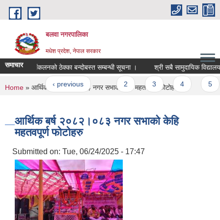
Skip to main content
बलवा नगरपालिका
मधेश प्रदेश, नेपाल सरकार
समाचार
 आय संकलनको ठेक्का बन्दोबस्त सम्बन्धी सूचना ।
श्री सबै सामुदायिक विद्यालयहरु ब
ges
irst
‹ previous
…
2
3
4
5
6
You are here
Home
» आर्थिक बर्ष २०८२।०८३ नगर सभाको केहि महतवपूर्ण फोटोहरु
आर्थिक बर्ष २०८२।०८३ नगर सभाको केहि
महतवपूर्ण फोटोहरु
Submitted on:
Tue, 06/24/2025 - 17:47