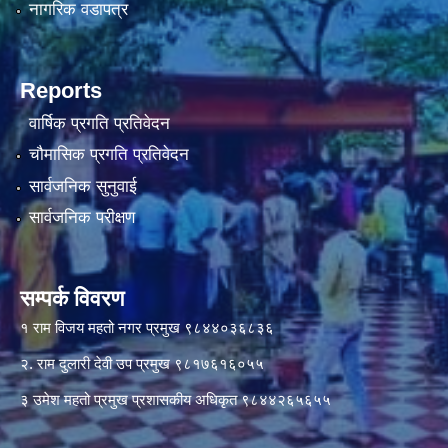
नागरिक वडापत्र
Reports
वार्षिक प्रगति प्रतिवेदन
चौमासिक प्रगति प्रतिवेदन
सार्वजनिक सुनुवाई
सार्वजनिक परीक्षण
सम्पर्क विवरण
१ राम विजय महतो नगर प्रमुख ९८४४०३६८३६
२. राम दुलारी देवी उप प्रमुख ९८१७६१६०५५
३ उमेश महतो प्रमुख प्रशासकीय अधिकृत ९८४४२६५६५५