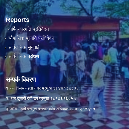
Reports
वार्षिक प्रगति प्रतिवेदन
चौमासिक प्रगति प्रतिवेदन
सार्वजनिक सुनुवाई
सार्वजनिक परीक्षण
सम्पर्क विवरण
१ राम विजय महतो नगर प्रमुख ९८४४०३६८३६
२. राम दुलारी देवी उप प्रमुख ९८१७६१६०५५
३ उमेश महतो प्रमुख प्रशासकीय अधिकृत ९८४४२६५६५५