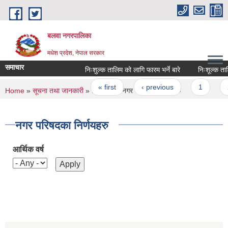
Skip to main content
बलवा नगरपालिका
मधेश प्रदेश, नेपाल सरकार
समाचार
निःशुल्क तालिम को लागि फारम भर्ने बारे
निःशूल्क तालिमक
Pages
« first
‹ previous
1
2
You are here
Home
»
सूचना तथा जानकारी
»
निर्णयहरु
» नगर परिषदका निर्णयहरु
नगर परिषदका निर्णयहरु
आर्थिक वर्ष