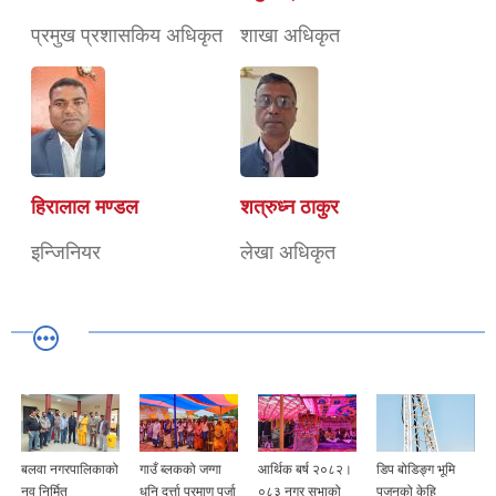
प्रमुख प्रशासकिय अधिकृत
शाखा अधिकृत
हिरालाल मण्डल
शत्रुध्न ठाकुर
इन्जिनियर
लेखा अधिकृत
बलवा नगरपालिकाको
गाउँ ब्लकको जग्गा
आर्थिक बर्ष २०८२।
डिप बोडिङ्ग भूमि
नव निर्मित
धनि दर्त्ता प्रमाण पूर्जा
०८३ नगर सभाको
पुजनको केहि