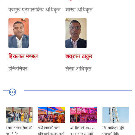
प्रमुख प्रशासकिय अधिकृत
शाखा अधिकृत
हिरालाल मण्डल
शत्रुध्न ठाकुर
इन्जिनियर
लेखा अधिकृत
बलवा नगरपालिकाको
गाउँ ब्लकको जग्गा
आर्थिक बर्ष २०८२।
डिप बोडिङ्ग भूमि
नव निर्मित
धनि दर्त्ता प्रमाण पूर्जा
०८३ नगर सभाको
पुजनको केहि