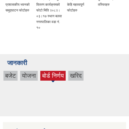
प्रशासकीय भवनको
वितरण कार्यक्रमको
केहि महतवपूर्ण
तस्विरहरु
समुद्घाटन फोटोहरु
फोटो मिति २०८२।
फोटोहरु
०३।१७ स्थान बलवा
नगरपालिका वडा नं.
१०
जानकारी
बजेट
योजना
बोर्ड निर्णय
खरिद
(active
tab)