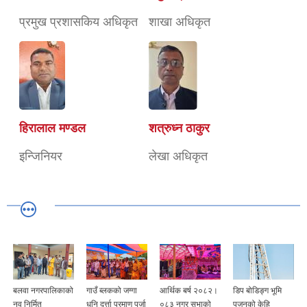
प्रमुख प्रशासकिय अधिकृत
शाखा अधिकृत
हिरालाल मण्डल
शत्रुध्न ठाकुर
इन्जिनियर
लेखा अधिकृत
बलवा नगरपालिकाको
गाउँ ब्लकको जग्गा
आर्थिक बर्ष २०८२।
डिप बोडिङ्ग भूमि
नव निर्मित
धनि दर्त्ता प्रमाण पूर्जा
०८३ नगर सभाको
पुजनको केहि