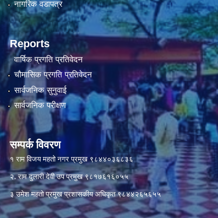
नागरिक वडापत्र
Reports
वार्षिक प्रगति प्रतिवेदन
चौमासिक प्रगति प्रतिवेदन
सार्वजनिक सुनुवाई
सार्वजनिक परीक्षण
सम्पर्क विवरण
१ राम विजय महतो नगर प्रमुख ९८४४०३६८३६
२. राम दुलारी देवी उप प्रमुख ९८१७६१६०५५
३ उमेश महतो प्रमुख प्रशासकीय अधिकृत ९८४४२६५६५५