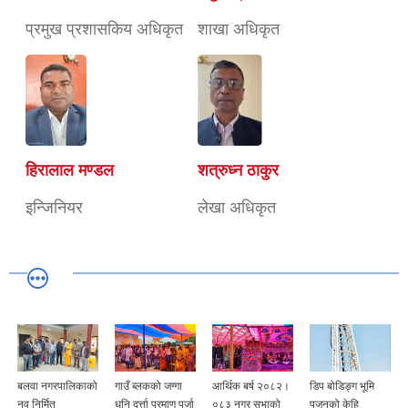
प्रमुख प्रशासकिय अधिकृत
शाखा अधिकृत
हिरालाल मण्डल
शत्रुध्न ठाकुर
इन्जिनियर
लेखा अधिकृत
बलवा नगरपालिकाको
गाउँ ब्लकको जग्गा
आर्थिक बर्ष २०८२।
डिप बोडिङ्ग भूमि
नव निर्मित
धनि दर्त्ता प्रमाण पूर्जा
०८३ नगर सभाको
पुजनको केहि