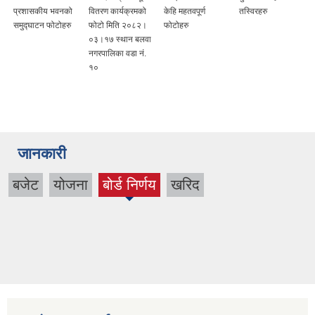
प्रशासकीय भवनको
वितरण कार्यक्रमको
केहि महतवपूर्ण
तस्विरहरु
समुद्घाटन फोटोहरु
फोटो मिति २०८२।
फोटोहरु
०३।१७ स्थान बलवा
नगरपालिका वडा नं.
१०
जानकारी
बजेट
योजना
बोर्ड निर्णय
खरिद
(active
tab)